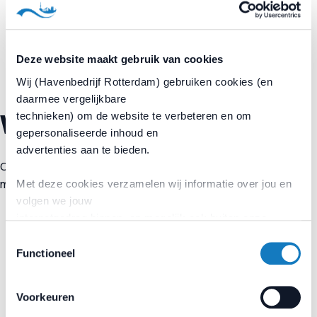
Deze website maakt gebruik van cookies
Wij (Havenbedrijf Rotterdam) gebruiken cookies (en
daarmee vergelijkbare
Waarom dit initiatief?
technieken) om de website te verbeteren en om
gepersonaliseerde inhoud en
advertenties aan te bieden.
Omdat wij van mening zijn dat zeevarenden niet de sluitpost
mogen zijn van de maritieme industrie.
Met deze cookies verzamelen wij informatie over jou en
volgen we jouw
internetgedrag binnen, en mogelijk ook buiten onze
website. Wij bouwen zo jouw
Toestemmingsselectie
persoonlijke profiel op.
Functioneel
Wil jij bijdragen aan een gastvrije
Voorkeuren
Rotterdamse haven?