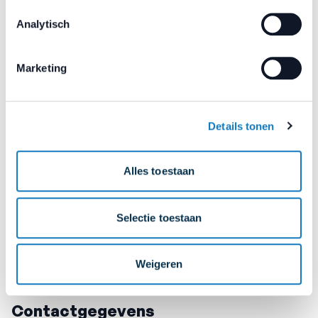
Analytisch
Ik wil
vrijwilliger
Marketing
worden
Details tonen
Ik wil een
project
Alles toestaan
indienen
Selectie toestaan
Weigeren
Contactgegevens